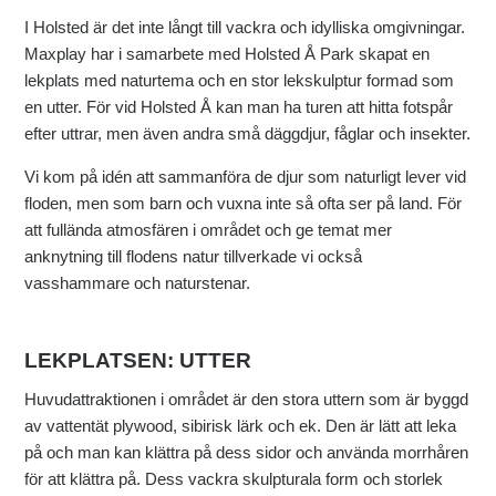
I Holsted är det inte långt till vackra och idylliska omgivningar.
Maxplay har i samarbete med Holsted Å Park skapat en
lekplats med naturtema och en stor lekskulptur formad som
en utter. För vid Holsted Å kan man ha turen att hitta fotspår
efter uttrar, men även andra små däggdjur, fåglar och insekter.
Vi kom på idén att sammanföra de djur som naturligt lever vid
floden, men som barn och vuxna inte så ofta ser på land. För
att fullända atmosfären i området och ge temat mer
anknytning till flodens natur tillverkade vi också
vasshammare och naturstenar.
LEKPLATSEN: UTTER
Huvudattraktionen i området är den stora uttern som är byggd
av vattentät plywood, sibirisk lärk och ek. Den är lätt att leka
på och man kan klättra på dess sidor och använda morrhåren
för att klättra på. Dess vackra skulpturala form och storlek