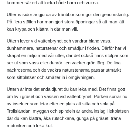
kommer säkert att locka både barn och vuxna.
Utterns sidor är gjorda av träribbor som gör den genomskinlig.
På flera ställen har man gjort stora öppningar så att man lätt
kan krypa och klättra in där man vill.
Uttern lever vid vattenbrynet och vandrar bland vass,
dunhammare, naturstenar och smådjur i floden. Därför har vi
skapat en miljö med vår utter, där det också finns stolpar som
ser ut som vass eller dunrör i en vacker grön färg. De fina
näckrosorna och de vackra naturstenarna passar utmärkt
som sittplatser och smälter in i omgivningen.
Uttern är inte det enda djuret du kan leka med. Det finns gott
om liv i gräset och vassen vid vattenbrynet. Parken surrar nu
av insekter som letar efter en plats att sitta och sola på.
Trollsländan, myggan och spindeln är andra inslag i lekplatsen
där du kan klättra, åka rutschkana, gunga på gräset, träna
motoriken och leka kull.