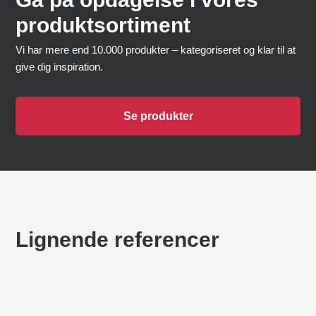
produktsortiment
Vi har mere end 10.000 produkter – kategoriseret og klar til at
give dig inspiration.
Se produkter
Lignende referencer
LANGELINIE SKOLOR
Lekplatser
GNEJSEN
Lekplatser
SPELA I SILVAN
Lekplatser
ZEALAND BRIDGE BARNCENTER