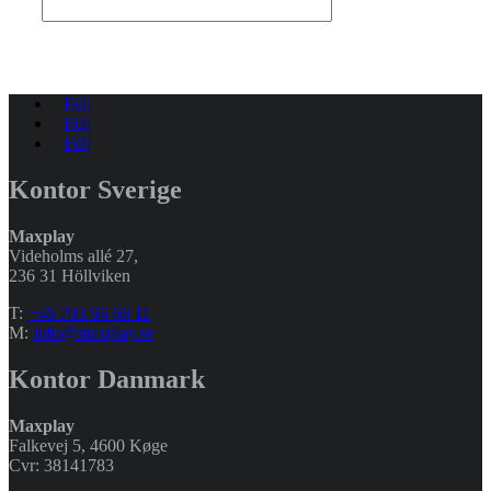
Följ
Följ
Följ
Kontor Sverige
Maxplay
Videholms allé 27
,
236 31 Höllviken
T:
+46 703 66 66 11
M:
info@maxplay.se
Kontor Danmark
Maxplay
Falkevej 5, 4600 Køge
Cvr: 38141783