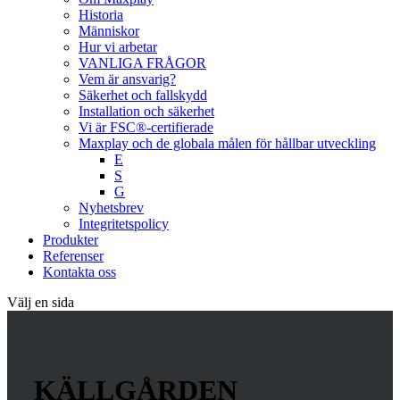
Historia
Människor
Hur vi arbetar
VANLIGA FRÅGOR
Vem är ansvarig?
Säkerhet och fallskydd
Installation och säkerhet
Vi är FSC®-certifierade
Maxplay och de globala målen för hållbar utveckling
E
S
G
Nyhetsbrev
Integritetspolicy
Produkter
Referenser
Kontakta oss
Välj en sida
KÄLLGÅRDEN