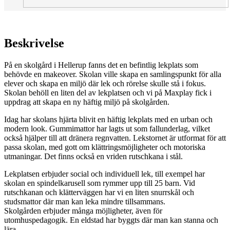
Beskrivelse
På en skolgård i Hellerup fanns det en befintlig lekplats som
behövde en makeover. Skolan ville skapa en samlingspunkt för alla
elever och skapa en miljö där lek och rörelse skulle stå i fokus.
Skolan behöll en liten del av lekplatsen och vi på Maxplay fick i
uppdrag att skapa en ny häftig miljö på skolgården.
Idag har skolans hjärta blivit en häftig lekplats med en urban och
modern look. Gummimattor har lagts ut som fallunderlag, vilket
också hjälper till att dränera regnvatten. Lekstornet är utformat för att
passa skolan, med gott om klättringsmöjligheter och motoriska
utmaningar. Det finns också en vriden rutschkana i stål.
Lekplatsen erbjuder social och individuell lek, till exempel har
skolan en spindelkarusell som rymmer upp till 25 barn. Vid
rutschkanan och klätterväggen har vi en liten snurrskål och
studsmattor där man kan leka mindre tillsammans.
Skolgården erbjuder många möjligheter, även för
utomhuspedagogik. En eldstad har byggts där man kan stanna och
lära.