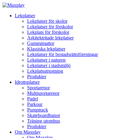
Lekplatser
Lekplatser för skolor
Lekplatser för förskolor
Lekplats för förskolor
Arkitektritade lekplatser
Gummimattor
Klassiska lekplatser
Lekplatser för bostadsrättsföreningar
Lekplatser i naturen
Lekplatser i stadsmiljö
Lekplatsutrustning
Produkter
Idrottsplatser
Sportarenor
Multisportarenor
Padel
Parkour
Pumptrack
Skateboardbanor
Träning utomhus
Produkter
Om Maxplay
Om Maxplay