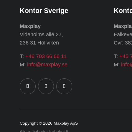
Kontor Sverige
Kont
Maxplay
Maxpla
Videholms allé 27
,
Falkeve
236 31 Höllviken
Cvr: 3
T:
+46 703 66 66 11
T:
+45 
M:
info@maxplay.se
M:
info
Copyright © 2026
Maxplay ApS
Alle rettigheder forbeholdt.