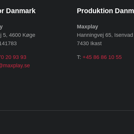
or Danmark
Produktion Danm
y
Maxplay
j 5, 4600 Køge
Hanningvej 65, Isenvad
8141783
7430 Ikast
70 20 93 93
T:
+45 86 86 10 55
@maxplay.se