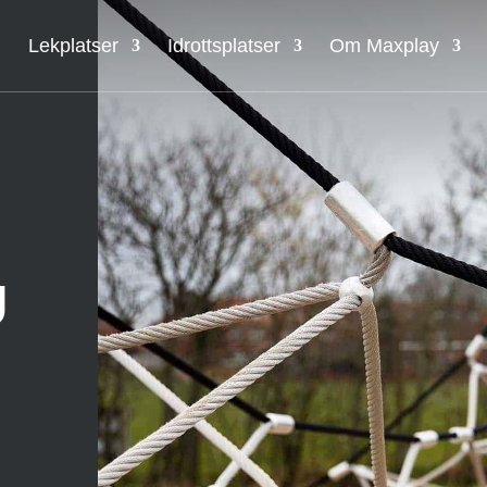
Lekplatser
Idrottsplatser
Om Maxplay
U