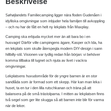
Beskrivelse
Søhøjlandets Familiecamping ligger nära floden Gudenåen i
idylliska omgivningar som inbjuder hela familjen till avkoppling
– och nu har de fått en helt ny lekplats från Maxplay.
Camping ska erbjuda mycket mer än att bara bo i en
husvagn! Därför ville campingens ägare, Kasper och Ida, ha
en lekplats som skulle återspegla modern DIY-design i sann
hillbilly-stil. Visionen var tydlig redan från början: vi behöver
komma tillbaka till lugnet och njuta av livet i vackra
omgivningar.
Lekplatsens huvudområde för de yngre barnen är en stor
sandlåda som är formad som ett skepp. Här kan man leka i
huset, ta en tur i den lilla rutschkanan och träna på att
balansera på de små trästolparna. I mitten av lekplatsen finns
två segel som ger lite skugga så att barnen inte blir för varma
när de leker.