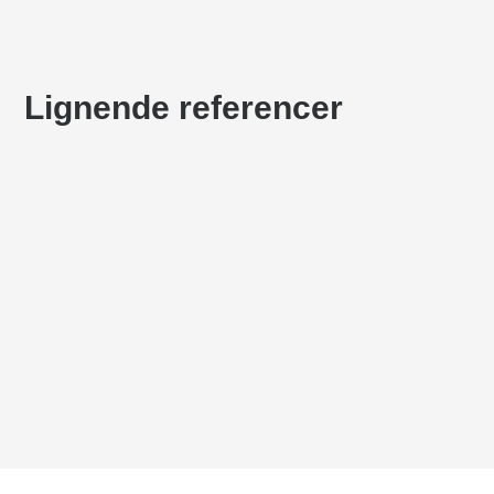
Lignende referencer
KYRKAN
Lekplatser
VADGÅRD SKOLA
Lekplatser
HØJSLEV SKOLA
Lekplatser
,
Lekplatser i naturen
BØRNEHUSET SKOVLUNDE
Lekplatser
HUSET NYVANG
Lekplatser i naturen
DRUMS
Lekplatser