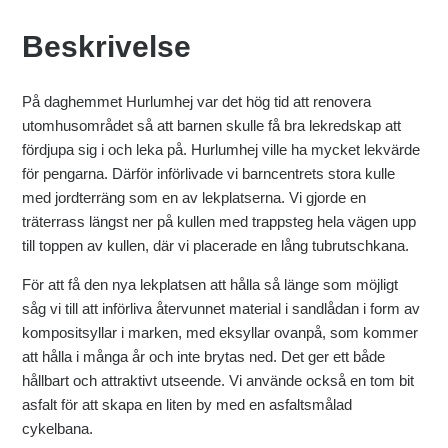
Beskrivelse
På daghemmet Hurlumhej var det hög tid att renovera
utomhusområdet så att barnen skulle få bra lekredskap att
fördjupa sig i och leka på. Hurlumhej ville ha mycket lekvärde
för pengarna. Därför införlivade vi barncentrets stora kulle
med jordterräng som en av lekplatserna. Vi gjorde en
träterrass längst ner på kullen med trappsteg hela vägen upp
till toppen av kullen, där vi placerade en lång tubrutschkana.
För att få den nya lekplatsen att hålla så länge som möjligt
såg vi till att införliva återvunnet material i sandlådan i form av
kompositsyllar i marken, med eksyllar ovanpå, som kommer
att hålla i många år och inte brytas ned. Det ger ett både
hållbart och attraktivt utseende. Vi använde också en tom bit
asfalt för att skapa en liten by med en asfaltsmålad
cykelbana.